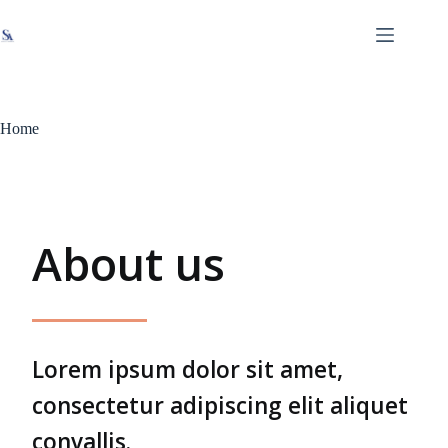
Skip
X
Read latest News
Go to Newsroom
to
content
Home
About us
Lorem ipsum dolor sit amet,
consectetur adipiscing elit aliquet
convallis.