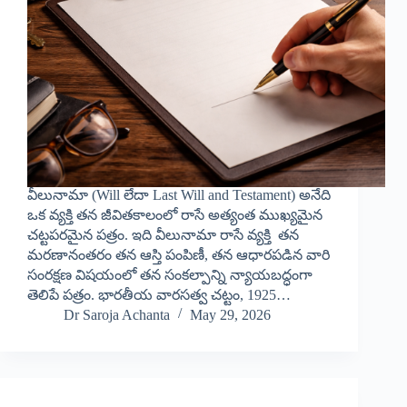
వీలునామా (Will లేదా Last Will and Testament) అనేది
ఒక వ్యక్తి తన జీవితకాలంలో రాసే అత్యంత ముఖ్యమైన
చట్టపరమైన పత్రం. ఇది వీలునామా రాసే వ్యక్తి తన
మరణానంతరం తన ఆస్తి పంపిణీ, తన ఆధారపడిన వారి
సంరక్షణ విషయంలో తన సంకల్పాన్ని న్యాయబద్ధంగా
తెలిపే పత్రం. భారతీయ వారసత్వ చట్టం, 1925…
Dr Saroja Achanta
May 29, 2026