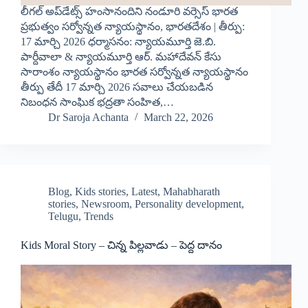
లీగల్ అప్‌డేట్స్ హంసానందిని నండూరి వర్సెస్ భారత
ప్రభుత్వం సర్వోన్నత న్యాయస్థానం, భారతదేశం | తీర్పు:
17 మార్చి 2026 ధర్మాసనం: న్యాయమూర్తి జె.బి.
పార్దీవాలా & న్యాయమూర్తి ఆర్. మహాదేవన్ కేసు
సారాంశం న్యాయస్థానం భారత సర్వోన్నత న్యాయస్థానం
తీర్పు తేదీ 17 మార్చి 2026 సవాలు చేయబడిన
నిబంధన సాంఘిక భద్రతా సంహిత,…
Dr Saroja Achanta
March 22, 2026
Blog
,
Kids stories
,
Latest
,
Mahabharath
stories
,
Newsroom
,
Personality development
,
Telugu
,
Trends
Kids Moral Story – చిన్న పిల్లవాడు – పెద్ద దానం