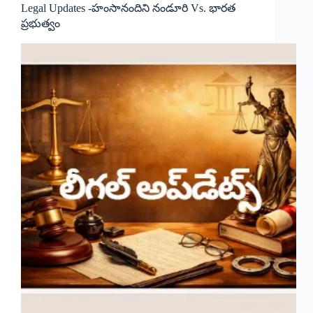
Legal Updates -హంసానందిని నండూరి Vs. భారత
ప్రభుత్వం