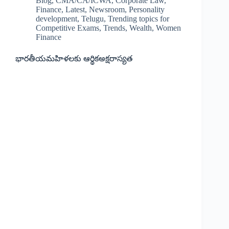
Blog
,
CMA/CA/ICWA
,
Corporate Law
,
Finance
,
Latest
,
Newsroom
,
Personality
development
,
Telugu
,
Trending topics for
Competitive Exams
,
Trends
,
Wealth
,
Women
Finance
భారతీయమహిళలకు ఆర్థికఅక్షరాస్యత