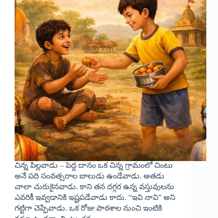
చిన్న పిల్లవాడు – పెద్ద దానం ఒక చిన్న గ్రామంలో చింటు
అనే పది సంవత్సరాల బాలుడు ఉండేవాడు. అతడు
చాలా చురుకైనవాడు. కాని తన దగ్గర ఉన్న వస్తువులను
ఎవరికీ ఇవ్వడానికి ఇష్టపడేవాడు కాదు. “ఇవి నావి” అని
గట్టిగా చెప్పేవాడు. ఒక రోజు పాఠశాల నుంచి ఇంటికి