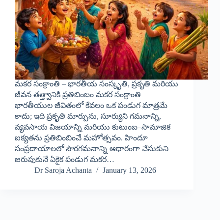
మకర సంక్రాంతి – భారతీయ సంస్కృతి, ప్రకృతి మరియు
జీవన తత్త్వానికి ప్రతిబింబం మకర సంక్రాంతి
భారతీయుల జీవితంలో కేవలం ఒక పండుగ మాత్రమే
కాదు; ఇది ప్రకృతి మార్పును, సూర్యుని గమనాన్ని,
వ్యవసాయ విజయాన్ని మరియు కుటుంబ–సామాజిక
ఐక్యతను ప్రతిబింబించే మహోత్సవం. హిందూ
సంప్రదాయాలలో సౌరగమనాన్ని ఆధారంగా చేసుకుని
జరుపుకునే ఏకైక పండుగ మకర…
Dr Saroja Achanta
January 13, 2026