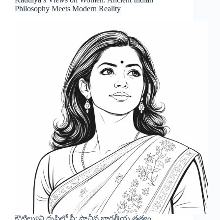
Philosophy Meets Modern Reality
కౌటిల్యుని దృష్టిలో స్త్రీ: ప్రాచీన భారతీయ తత్వం