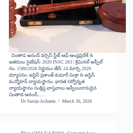
చింతాడ ఆనంద్ వర్సెస్ స్టేట్ ఆఫ్ ఆంధ్రప్రదేశ్ &
ఇతరులు సైటేషన్: 2026 INSC 283 | క్రిమినల్ అప్పీల్
నం. 1580/2026 నిర్ణయం తేదీ: 24 మార్చి 2026
ధర్మాసనం: జస్టిస్ ప్రశాంత్ కుమార్ మిశ్రా & జస్టిస్
మన్మోహన్ న్యాయస్థానం: భారత సర్వోన్నత
న్యాయస్థానం సంక్షిప్త వాస్తవాలు అప్పీలుదారుడైన
చింతాడ ఆనంద్,…
Dr Saroja Achanta
March 30, 2026