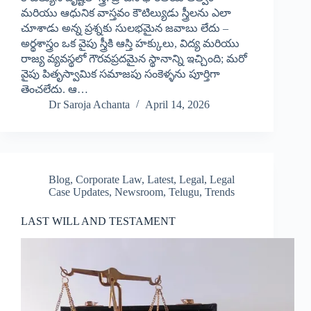
మరియు ఆధునిక వాస్తవం కౌటిల్యుడు స్త్రీలను ఎలా
చూశాడు అన్న ప్రశ్నకు సులభమైన జవాబు లేదు –
అర్థశాస్త్రం ఒక వైపు స్త్రీకి ఆస్తి హక్కులు, విద్య మరియు
రాజ్య వ్యవస్థలో గౌరవప్రదమైన స్థానాన్ని ఇచ్చింది; మరో
వైపు పితృస్వామిక సమాజపు సంకెళ్ళను పూర్తిగా
తెంచలేదు. ఆ…
Dr Saroja Achanta
April 14, 2026
Blog
,
Corporate Law
,
Latest
,
Legal
,
Legal
Case Updates
,
Newsroom
,
Telugu
,
Trends
LAST WILL AND TESTAMENT