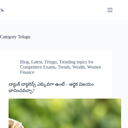
Skip
X
Read latest News
Go to Newsroom
to
content
Category
Telugu
Blog
,
Latest
,
Telugu
,
Trending topics for
Competitive Exams
,
Trends
,
Wealth
,
Women
Finance
బ్యాంక్ బ్యాలెన్స్ ఎక్కువగా ఉంటే – ఆర్థిక విజయం
భావించవచ్చా?