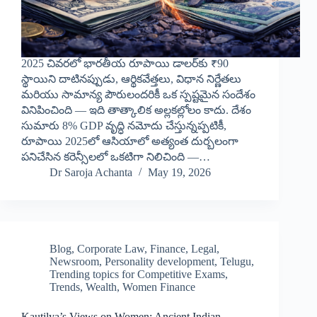
2025 చివరలో భారతీయ రూపాయి డాలర్‌కు ₹90
స్థాయిని దాటినప్పుడు, ఆర్థికవేత్తలు, విధాన నిర్ణేతలు
మరియు సామాన్య పౌరులందరికీ ఒక స్పష్టమైన సందేశం
వినిపించింది — ఇది తాత్కాలిక అల్లకల్లోలం కాదు. దేశం
సుమారు 8% GDP వృద్ధి నమోదు చేస్తున్నప్పటికీ,
రూపాయి 2025లో ఆసియాలో అత్యంత దుర్బలంగా
పనిచేసిన కరెన్సీలలో ఒకటిగా నిలిచింది —…
Dr Saroja Achanta
May 19, 2026
Blog
,
Corporate Law
,
Finance
,
Legal
,
Newsroom
,
Personality development
,
Telugu
,
Trending topics for Competitive Exams
,
Trends
,
Wealth
,
Women Finance
Kautilya’s Views on Women: Ancient Indian