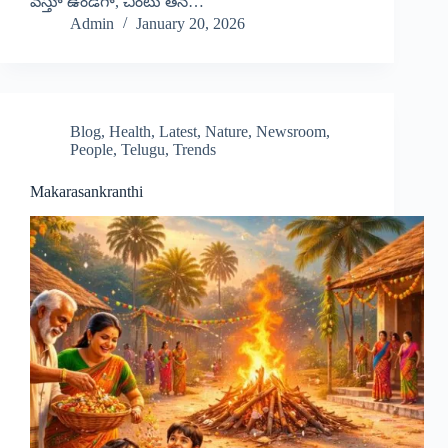
వస్తూ ఉండగా, చింటు తన…
Admin
January 20, 2026
Blog
,
Health
,
Latest
,
Nature
,
Newsroom
,
People
,
Telugu
,
Trends
Makarasankranthi