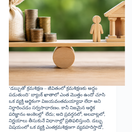
‘డబ్బుతో క్రమశిక్షణ – జీవితంలో క్రమశిక్షణకు అద్దం
పడుతుంది’ బ్యాంక్ ఖాతాలో ఎంత మొత్తం ఉందో చూసి
ఒక వ్యక్తి ఆర్థికంగా విజయవంతమయ్యాడా లేదా అని
నిర్ధారించడం సర్వసాధారణం. కానీ నిజమైన ఆర్థిక
పరిజ్ఞానం అంకెలల్లో లేదు; అది ప్రవర్తనలో, అలవాట్లలో,
నిర్ణయాలు తీసుకునే విధానాల్లో ప్రతిఫలిస్తుంది. డబ్బు
విషయంలో ఒక వ్యక్తి ఎంతక్రమశిక్షణగా వ్యవహరిస్తాడో,