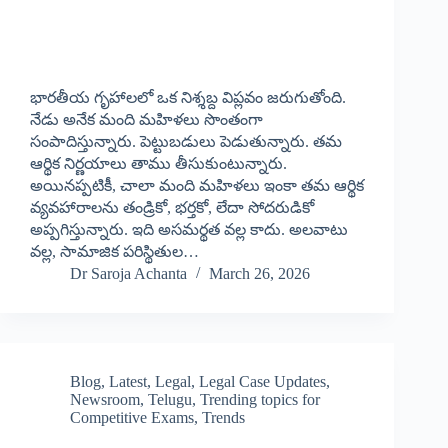
భారతీయ గృహాలలో ఒక నిశ్శబ్ద విప్లవం జరుగుతోంది.
నేడు అనేక మంది మహిళలు సొంతంగా
సంపాదిస్తున్నారు. పెట్టుబడులు పెడుతున్నారు. తమ
ఆర్థిక నిర్ణయాలు తాము తీసుకుంటున్నారు.
అయినప్పటికీ, చాలా మంది మహిళలు ఇంకా తమ ఆర్థిక
వ్యవహారాలను తండ్రికో, భర్తకో, లేదా సోదరుడికో
అప్పగిస్తున్నారు. ఇది అసమర్థత వల్ల కాదు. అలవాటు
వల్ల, సామాజిక పరిస్థితుల…
Dr Saroja Achanta
March 26, 2026
Blog
,
Latest
,
Legal
,
Legal Case Updates
,
Newsroom
,
Telugu
,
Trending topics for
Competitive Exams
,
Trends