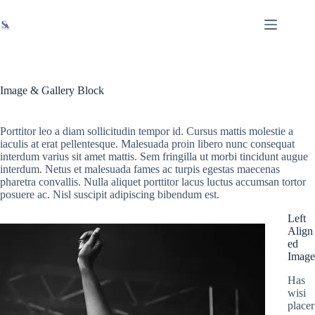
Skip
X
Read latest News
Go to Newsroom
to
content
Image & Gallery Block
Porttitor leo a diam sollicitudin tempor id. Cursus mattis molestie a
iaculis at erat pellentesque. Malesuada proin libero nunc consequat
interdum varius sit amet mattis. Sem fringilla ut morbi tincidunt augue
interdum. Netus et malesuada fames ac turpis egestas maecenas
pharetra convallis. Nulla aliquet porttitor lacus luctus accumsan tortor
posuere ac. Nisl suscipit adipiscing bibendum est.
Left
Align
ed
Image
Has
wisi
placer