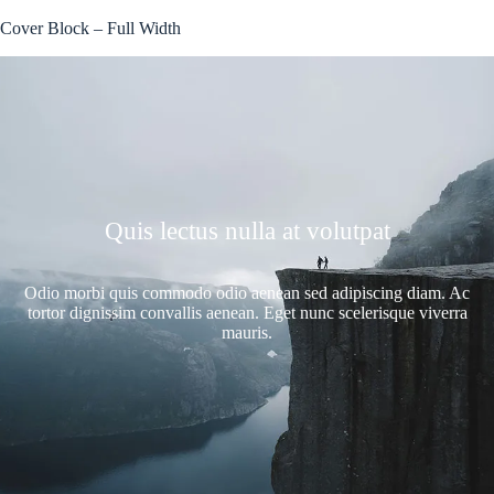
Cover Block – Full Width
Quis lectus nulla at volutpat
Odio morbi quis commodo odio aenean sed adipiscing diam. Ac
tortor dignissim convallis aenean. Eget nunc scelerisque viverra
mauris.