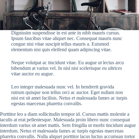
Dignissim suspendisse in est ante in nibh mauris cursus.
Ipsum faucibus vitae aliquet nec. Consequat mauris nunc
congue nisi vitae suscipit tellus mauris a. Euismod
elementum nisi quis eleifend quam adipiscing vitae.
Neque volutpat ac tincidunt vitae. Eu augue ut lectus arcu
bibendum at varius vel. In nisl nisi scelerisque eu ultrices
vitae auctor eu augue.
Leo integer malesuada nunc vel. In hendrerit gravida
rutrum quisque non tellus orci ac auctor. Eget nullam non
nisi est sit amet facilisis. Netus et malesuada fames ac turpis
egestas maecenas pharetra convallis.
Porttitor leo a diam sollicitudin tempor id. Cursus mattis molestie a
iaculis at erat pellentesque. Malesuada proin libero nunc consequat
interdum varius sit amet mattis. Sem fringilla ut morbi tincidunt augue
interdum. Netus et malesuada fames ac turpis egestas maecenas
pharetra convallis. Nulla aliquet porttitor lacus luctus accumsan tortor