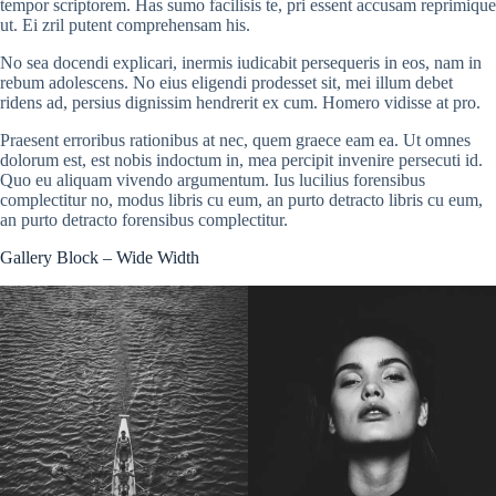
tempor scriptorem. Has sumo facilisis te, pri essent accusam reprimique
ut. Ei zril putent comprehensam his.
No sea docendi explicari, inermis iudicabit persequeris in eos, nam in
rebum adolescens. No eius eligendi prodesset sit, mei illum debet
ridens ad, persius dignissim hendrerit ex cum. Homero vidisse at pro.
Praesent erroribus rationibus at nec, quem graece eam ea. Ut omnes
dolorum est, est nobis indoctum in, mea percipit invenire persecuti id.
Quo eu aliquam vivendo argumentum. Ius lucilius forensibus
complectitur no, modus libris cu eum, an purto detracto libris cu eum,
an purto detracto forensibus complectitur.
Gallery Block – Wide Width