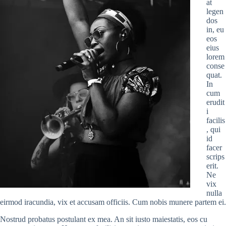
at
legen
dos
in, eu
eos
eius
lorem
conse
quat.
In
cum
erudit
i
facilis
, qui
id
facer
scrips
erit.
Ne
vix
nulla
eirmod iracundia, vix et accusam officiis. Cum nobis munere partem ei.
Nostrud probatus postulant ex mea. An sit iusto maiestatis, eos cu