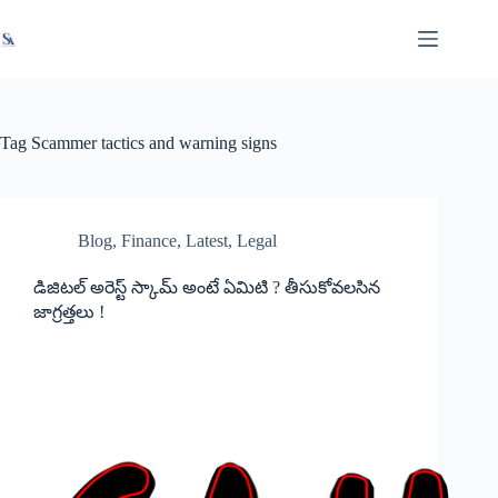
Skip
X
Read latest News
Go to Newsroom
to
content
Tag
Scammer tactics and warning signs
Blog
,
Finance
,
Latest
,
Legal
డిజిటల్ అరెస్ట్ స్కామ్ అంటే ఏమిటి ? తీసుకోవలసిన
జాగ్రత్తలు !