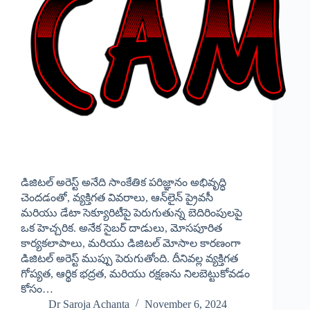
డిజిటల్ అరెస్ట్ అనేది సాంకేతిక పరిజ్ఞానం అభివృద్ధి
చెందడంతో, వ్యక్తిగత వివరాలు, ఆన్‌లైన్ ప్రైవసీ
మరియు డేటా సెక్యూరిటీపై పెరుగుతున్న బెదిరింపులపై
ఒక హెచ్చరిక. అనేక సైబర్ దాడులు, మోసపూరిత
కార్యకలాపాలు, మరియు డిజిటల్ మోసాల కారణంగా
డిజిటల్ అరెస్ట్ ముప్పు పెరుగుతోంది. దీనివల్ల వ్యక్తిగత
గోప్యత, ఆర్థిక భద్రత, మరియు రక్షణను నిలబెట్టుకోవడం
కోసం…
Dr Saroja Achanta
November 6, 2024