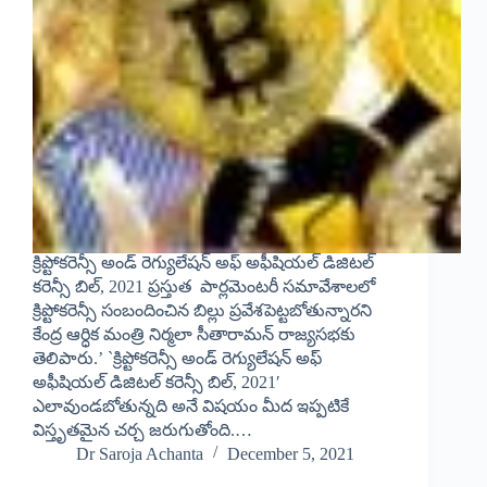
క్రిప్టోకరెన్సీ అండ్ రెగ్యులేషన్ అఫ్ అఫీషియల్ డిజిటల్
కరెన్సీ బిల్, 2021 ప్రస్తుత పార్లమెంటరీ సమావేశాలలో
క్రిప్టోకరెన్సీ సంబందించిన బిల్లు ప్రవేశపెట్టబోతున్నారని
కేంద్ర ఆర్ధిక మంత్రి నిర్మలా సీతారామన్ రాజ్యసభకు
తెలిపారు.’ `క్రిప్టోకరెన్సీ అండ్ రెగ్యులేషన్ అఫ్
అఫీషియల్ డిజిటల్ కరెన్సీ బిల్, 2021′
ఎలావుండబోతున్నది అనే విషయం మీద ఇప్పటికే
విస్తృతమైన చర్చ జరుగుతోంది.…
Dr Saroja Achanta
December 5, 2021