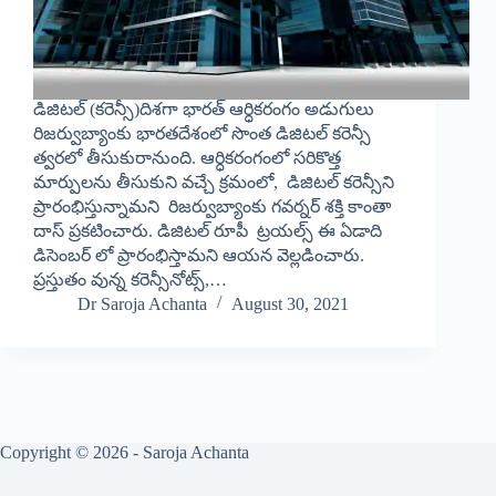
డిజిటల్ (కరెన్సీ)దిశగా భారత్ ఆర్ధికరంగం అడుగులు
రిజర్వుబ్యాంకు భారతదేశంలో సొంత డిజిటల్ కరెన్సీ
త్వరలో తీసుకురానుంది. ఆర్ధికరంగంలో సరికొత్త
మార్పులను తీసుకుని వచ్చే క్రమంలో, డిజిటల్ కరెన్సీని
ప్రారంభిస్తున్నామని రిజర్వుబ్యాంకు గవర్నర్ శక్తి కాంతా
దాస్ ప్రకటించారు. డిజిటల్ రూపీ ట్రయల్స్ ఈ ఏడాది
డిసెంబర్ లో ప్రారంభిస్తామని ఆయన వెల్లడించారు.
ప్రస్తుతం వున్న కరెన్సీనోట్స్,…
Dr Saroja Achanta
August 30, 2021
Copyright © 2026 - Saroja Achanta