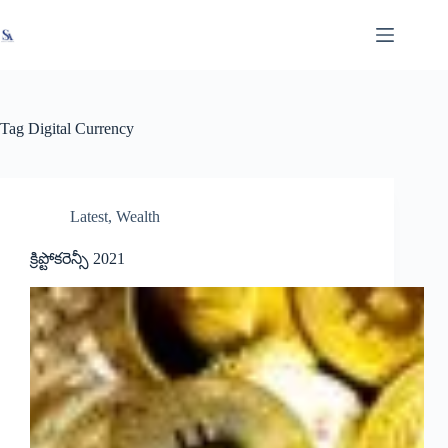
Skip
X
Read latest News
Go to Newsroom
to
content
Tag
Digital Currency
Latest
,
Wealth
క్రిప్టోకరెన్సీ 2021