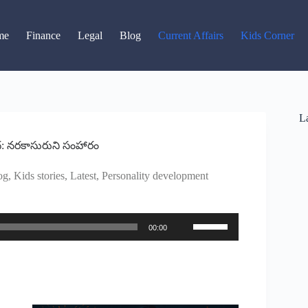
Read latest News
Go to Newsroom
me
Finance
Legal
Blog
Current Affairs
Kids Corner
La
కథ: నరకాసురుని సంహారం
og
,
Kids stories
,
Latest
,
Personality development
Use
00:00
Up/Down
Arrow
keys
to
increase
or
decrease