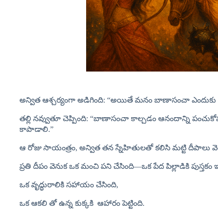
అన్విత ఆశ్చర్యంగా అడిగింది: “అయితే మనం బాణాసంచా ఎందుకు క
తల్లి నవ్వుతూ చెప్పింది: “బాణాసంచా కాల్చడం ఆనందాన్ని పంచుకోవడా
కాపాడాలి.”
ఆ రోజు సాయంత్రం, అన్విత తన స్నేహితులతో కలిసి మట్టి దీపాలు వెల
ప్రతి దీపం వెనుక ఒక మంచి పని చేసింది—ఒక పేద పిల్లాడికి పుస్తకం ఇ
ఒక వృద్ధురాలికి సహాయం చేసింది,
ఒక ఆకలి తో ఉన్న కుక్కకి ఆహారం పెట్టింది.