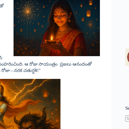
volume.
తో
సి
ుని సంహరించింది. ఆ రోజు సాయంత్రం ప్రజలు ఆనందంతో
ి రోజు—నరక చతుర్దశి!”
S
N
re