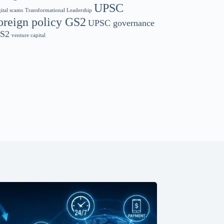
UPSC
gital scams
Transformational Leadership
oreign policy GS2
UPSC governance
S2
venture capital