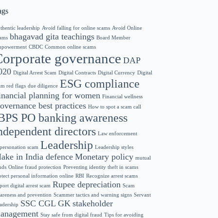
ags
thentic leadership
Avoid falling for online scams
Avoid Online
bhagavad gita teachings
ams
Board Member
powerment
CBDC
Common online scams
Corporate governance
DAP
020
Digital Arrest Scam
Digital Contracts
Digital Currency
Digital
ESG compliance
am red flags
due diligence
inancial planning for women
Financial wellness
overnance best practices
How to spot a scam call
BPS PO banking awareness
ndependent directors
Law enforcement
Leadership
personation scam
Leadership styles
ake in India defence
Monetary policy
mutual
nds
Online fraud protection
Preventing identity theft in scams
otect personal information online
RBI
Recognize arrest scams
Rupee depreciation
port digital arrest scam
Scam
areness and prevention
Scammer tactics and warning signs
Servant
SSC CGL GK
stakeholder
adership
anagement
Stay safe from digital fraud
Tips for avoiding