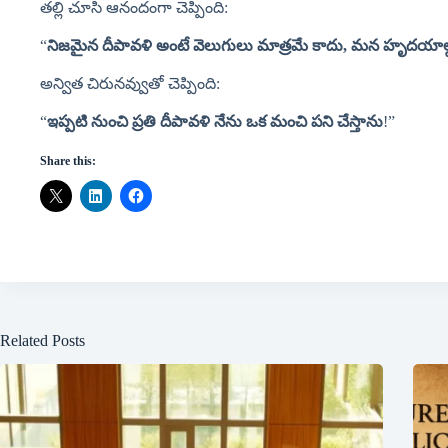
తల్లి చూసి ఆనందంగా చెప్పింది:
“
నిజమైన
దీపావళి
అంటే
వెలుగులు
మాత్రమే
కాదు,
మన
హృదయాల్
అన్విత చిరునవ్వుతో చెప్పింది:
“
ఇప్పటి
నుంచి
ప్రతి
దీపావళి
నేను
ఒక
మంచి
పని
చేస్తాను
!”
Share this:
Related Posts