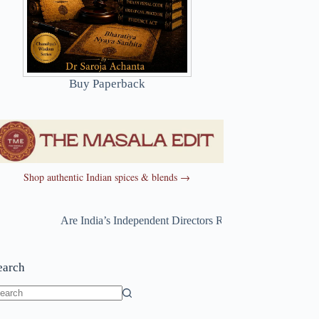
Buy Paperback
Shop authentic Indian spices & blends →
Are India’s Independent Directors Really Independent?
~
Are
earch
o
sults