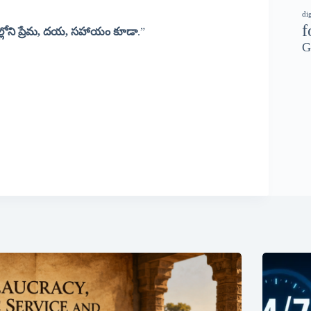
di
f
లోని
ప్రేమ,
దయ,
సహాయం
కూడా
.”
G