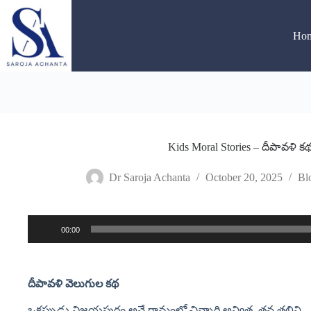
Skip
to
content
Ho
Kids Moral Stories – దీపావళి 
Dr Saroja Achanta
October 20, 2025
Bl
00:00
Audio
Player
దీపావళి
వెలుగుల
కథ
ఒకప్పుడు విజయపురం అనే గ్రామంలో చిన్నారి అన్విత, తన తల్లిని