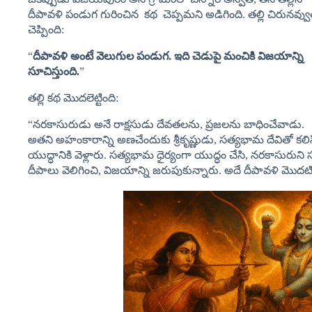
దీపావళి పండుగ గురించిన కథ చెప్పమని అడిగింది. తల్లి చిరునవ్వు
చెప్పింది:
“
దీపావళి
అంటే
వెలుగుల
పండుగ.
ఇది
చెడుపై
మంచికి
విజయాన్ని
సూచిస్తుంది.
”
తల్లి కథ మొదలెట్టింది:
“నరకాసురుడు అనే రాక్షసుడు దేవతలను, ప్రజలను బాధించేవాడు.
అతని అహంకారాన్ని అణచేందుకు శ్రీకృష్ణుడు, సత్యభామ దేవితో కలి
యుద్ధానికి వెళ్లారు. సత్యభామ ధైర్యంగా యుద్ధం చేసి, నరకాసుర
దీపాలు వెలిగించి, విజయాన్ని జరుపుకున్నారు. అదే దీపావళి మొదట