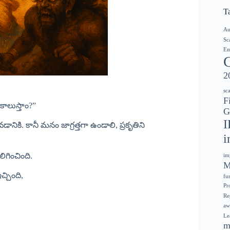
T
Au
Sc
Em
2
sc
F
ాలుస్తాం?”
G
I
నికి. కానీ మనం జాగ్రత్తగా ఉండాలి, ప్రకృతిని
i
ిగించింది.
im
M
చ్చింది,
fu
Pr
Re
aw
Le
m