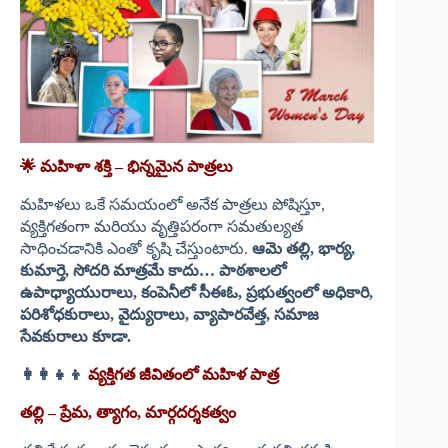
🌟
మహిళా
శక్తి –
భిన్నమైన
పాత్రలు
మహిళలు ఒకే సమయంలో అనేక పాత్రలు పోషిస్తూ,
వ్యక్తిగతంగా మరియు వృత్తిపరంగా సమతుల్యత
సాధించడానికి ఎంతో కృషి చేస్తుంటారు.
ఆమె
తల్లి,
భార్య,
కుమార్తె,
సోదరి
మాత్రమే
కాదు…
పాఠశాలలో
ఉపాధ్యాయురాలు,
కంపెనీలో
సీఈఓ,
ప్రభుత్వంలో
అధికారి,
పరిశోధకురాలు,
వైద్యురాలు,
వ్యాపారవేత్త,
సమాజ
సేవకురాలు
కూడా.
👩‍👩‍👧‍👦
వ్యక్తిగత
జీవితంలో
మహిళ
పాత్ర
తల్లి –
ప్రేమ,
త్యాగం,
మార్గదర్శకత్వం