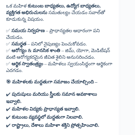
ఒక మహిళ
కుటుంబ
బాధ్యతలు,
ఉద్యోగ
బాధ్యతలు,
వ్యక్తిగత
అభిరుచులను
సమతుల్యం చేయడం సవాల్‌తో
కూడుకున్న విషయం.
✅
సమయ
నిర్వహణ
– ప్రాధాన్యతల ఆధారంగా పని
చేయడం.
✅
సమర్థత
– పనిలో నైపుణ్యం పెంచుకోవడం.
✅
ఆరోగ్యం &
మానసిక
శాంతి
– జిమ్, యోగా, మెడిటేషన్
వంటి ఆరోగ్యకరమైన జీవిత శైలిని అనుసరించడం.
✅
ఆర్థిక
స్వాతంత్ర్యం
– మహిళలు స్వయంసిద్ధంగా ఆర్థికంగా
ఎదగడం.
🎯
మహిళలకు
మద్దతుగా
సమాజం
చేయాల్సింది –
✔️
పురుషులు మరియు స్త్రీలకు
సమాన
అవకాశాలు
ఇవ్వాలి.
✔️
మహిళల
విద్యకు
ప్రాధాన్యత
ఇవ్వాలి.
✔️
కుటుంబ
వ్యవస్థలో
మద్దతుగా
నిలవాలి.
✔️
రాష్ట్రాలు,
దేశాలు
మహిళా
శక్తిని
ప్రోత్సహించాలి.