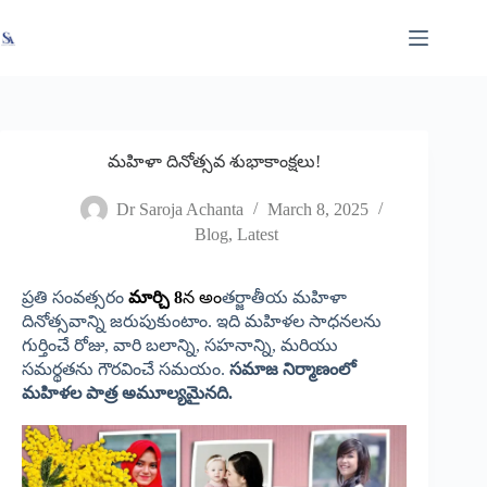
Skip
X
Read latest News
Go to Newsroom
to
content
మహిళా దినోత్సవ శుభాకాంక్షలు!
Dr Saroja Achanta
March 8, 2025
Blog
,
Latest
ప్రతి సంవత్సరం
మార్చి 8
న అం
తర్జాతీయ మహిళా
దినోత్సవాన్ని జరుపుకుంటాం. ఇది మహిళల సాధనలను
గుర్తించే రోజు, వారి బలాన్ని, సహనాన్ని, మరియు
సమర్థతను గౌరవించే సమయం.
సమాజ
నిర్మాణంలో
మహిళల
పాత్ర
అమూల్యమైనది.