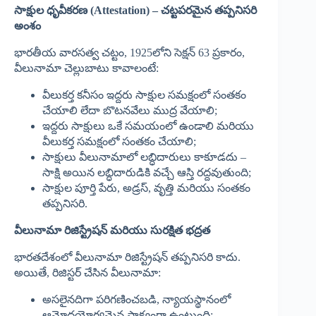
సాక్షుల ధృవీకరణ (Attestation) – చట్టపరమైన తప్పనిసరి
అంశం
భారతీయ వారసత్వ చట్టం, 1925లోని సెక్షన్ 63 ప్రకారం,
వీలునామా చెల్లుబాటు కావాలంటే:
వీలుకర్త కనీసం ఇద్దరు సాక్షుల సమక్షంలో సంతకం
చేయాలి లేదా బొటనవేలు ముద్ర వేయాలి;
ఇద్దరు సాక్షులు ఒకే సమయంలో ఉండాలి మరియు
వీలుకర్త సమక్షంలో సంతకం చేయాలి;
సాక్షులు వీలునామాలో లబ్ధిదారులు కాకూడదు –
సాక్షి అయిన లబ్ధిదారుడికి వచ్చే ఆస్తి రద్దవుతుంది;
సాక్షుల పూర్తి పేరు, అడ్రస్, వృత్తి మరియు సంతకం
తప్పనిసరి.
వీలునామా రిజిస్ట్రేషన్ మరియు సురక్షిత భద్రత
భారతదేశంలో వీలునామా రిజిస్ట్రేషన్ తప్పనిసరి కాదు.
అయితే, రిజిస్టర్ చేసిన వీలునామా:
అసలైనదిగా పరిగణించబడి, న్యాయస్థానంలో
ఆమోదయోగ్యమైన సాక్ష్యంగా ఉంటుంది;