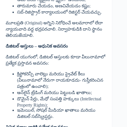
తారుమారు చేయడం, అణచివేయడం కష్టం;
సబ్-రిజిస్ట్రార్ కార్యాలయంలో రిజిస్టర్ చేయవచ్చు.
మూలప్రతి (Original) అగ్నిని నిరోధించే అలమారాలో లేదా
న్యాయవాది వద్ద భద్రపరచాలి. నిర్వాహకుడికి దాని స్థానం
తెలియజేయాలి.
డిజిటల్ ఆస్తులు – ఆధునిక అవసరం
డిజిటల్ యుగంలో, డిజిటల్ ఆస్తులకు కూడా వీలునామాలో
ప్రత్యేక ప్రస్తావన అవసరం:
క్రిప్టోకరెన్సీ వాలెట్లు మరియు ప్రైవేట్ కీలు
(వీలునామాలో నేరుగా రాయకూడదు- గుప్తీకరించిన
పత్రంలో ఉంచాలి);
ఆన్‌లైన్ ట్రేడింగ్ మరియు పెట్టుబడి ఖాతాలు;
డొమైన్ పేర్లు, మేధో సంపత్తి హక్కులు (Intellectual
Property Rights);
ఇమెయిల్, సోషల్ మీడియా ఖాతాలు మరియు
డిజిటల్ సబ్‌స్క్రిప్షన్లు.