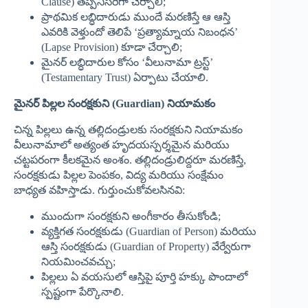
Clause) తప్పనిసరిగా చేర్చాలి;
ప్రాథమిక లబ్ధిదారుడు ముందే మరణిస్తే ఆ ఆస్తి
ఎవరికి వెళ్తుందో తెలిపే ‘ప్రత్యామ్నాయ నిబంధన’
(Lapse Provision) కూడా చేర్చాలి;
మైనర్ లబ్ధిదారుల కోసం ‘వీలునామా ట్రస్ట్’
(Testamentary Trust) ఏర్పాటు చేయాలి.
మైనర్ పిల్లల సంరక్షకుని (Guardian) నియామకం
చిన్న పిల్లలు ఉన్న తల్లిదండ్రులకు సంరక్షకుని నియామకం
వీలునామాలో అత్యంత హృదయస్పర్శమైన మరియు
చట్టపరంగా కీలకమైన అంశం. తల్లిదండ్రులిద్దరూ మరణిస్తే,
సంరక్షకుడు పిల్లల పెంపకం, విద్య మరియు సంక్షేమం
బాధ్యత వహిస్తాడు. గుర్తుంచుకోవలసినవి:
ముందుగా సంరక్షకుని అంగీకారం తీసుకోండి;
వ్యక్తిగత సంరక్షకుడు (Guardian of Person) మరియు
ఆస్తి సంరక్షకుడు (Guardian of Property) వేర్వేరుగా
నియమించవచ్చు;
పిల్లలు ఏ వయసులో ఆస్తిపై పూర్తి హక్కు పొందాలో
స్పష్టంగా పేర్కొనాలి.