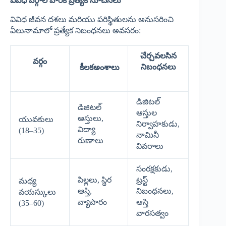
వివిధ వర్గాల వారికి ప్రత్యేక సూచనలు
వివిధ జీవన దశలు మరియు పరిస్థితులను అనుసరించి
వీలునామాలో ప్రత్యేక నిబంధనలు అవసరం:
చేర్చవలసిన
వర్గం
నిబంధనలు
కీలకఅంశాలు
డిజిటల్
డిజిటల్
ఆస్తుల
ఆస్తులు,
యువకులు
నిర్వాహకుడు,
విద్యా
(18–35)
నామినీ
రుణాలు
వివరాలు
సంరక్షకుడు,
పిల్లలు, స్థిర
ట్రస్ట్
మధ్య
ఆస్తి,
నిబంధనలు,
వయస్కులు
వ్యాపారం
ఆస్తి
(35–60)
వారసత్వం