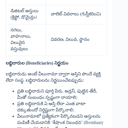
డిజిటల్ ఆస్తులు
వాలెట్ వివరాలు (గుప్తీకరించి)
(క్రిప్టో, డొమైన్లు)
నగలు,
వాహనాలు,
వివరణ, విలువ, స్థానం
విలువైన
వస్తువులు
లబ్ధిదారుల (Beneficiaries) నిర్ణయం
లబ్ధిదారుడు అంటే వీలునామా ద్వారా ఆస్తిని పొందే వ్యక్తి
లేదా సంస్థ. లబ్ధిదారులను నిర్ణయించేటప్పుడు:
ప్రతి లబ్ధిదారుని పూర్తి పేరు, అడ్రస్, పుట్టిన తేదీ,
మీతో సంబంధం స్పష్టంగా రాయాలి;
ప్రతి లబ్ధిదారుకి ఏ ఆస్తి లేదా ఎంత వాటా
దక్కుతుందో నిర్దిష్టంగా పేర్కొనాలి;
వీలునామాలో ప్రత్యేకంగా పేర్కొనబడని ఆస్తులను
పంపిణీ చేయడానికి ‘శేషాంశ నిబంధన’ (Residuary