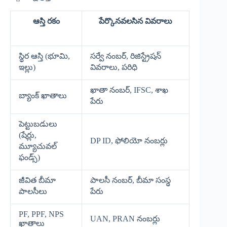
ఆస్తి రకం
పేర్కొనవలసిన వివరాలు
స్థిర ఆస్తి (భూమి,
సర్వే నంబర్, రిజిస్ట్రేషన్
ఇల్లు)
వివరాలు, పరిధి
ఖాతా నంబర్, IFSC, శాఖ
బ్యాంక్ ఖాతాలు
పేరు
పెట్టుబడులు
(షేర్లు,
DP ID, ఫోలియో నంబర్లు
మ్యూచువల్
ఫండ్స్)
జీవిత బీమా
పాలసీ నంబర్, బీమా సంస్థ
పాలసీలు
పేరు
PF, PPF, NPS
UAN, PRAN నంబర్లు
ఖాతాలు