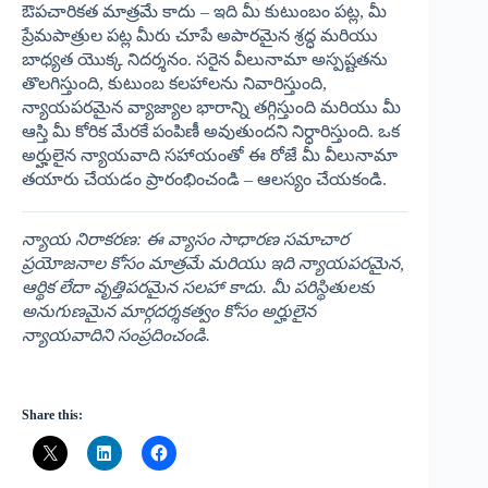
ఔపచారికత మాత్రమే కాదు – ఇది మీ కుటుంబం పట్ల, మీ
ప్రేమపాత్రుల పట్ల మీరు చూపే అపారమైన శ్రద్ధ మరియు
బాధ్యత యొక్క నిదర్శనం. సరైన వీలునామా అస్పష్టతను
తొలగిస్తుంది, కుటుంబ కలహాలను నివారిస్తుంది,
న్యాయపరమైన వ్యాజ్యాల భారాన్ని తగ్గిస్తుంది మరియు మీ
ఆస్తి మీ కోరిక మేరకే పంపిణీ అవుతుందని నిర్ధారిస్తుంది. ఒక
అర్హులైన న్యాయవాది సహాయంతో ఈ రోజే మీ వీలునామా
తయారు చేయడం ప్రారంభించండి – ఆలస్యం చేయకండి.
న్యాయ నిరాకరణ: ఈ వ్యాసం సాధారణ సమాచార
ప్రయోజనాల కోసం మాత్రమే మరియు ఇది న్యాయపరమైన,
ఆర్థిక లేదా వృత్తిపరమైన సలహా కాదు. మీ పరిస్థితులకు
అనుగుణమైన మార్గదర్శకత్వం కోసం అర్హులైన
న్యాయవాదిని సంప్రదించండి.
Share this: