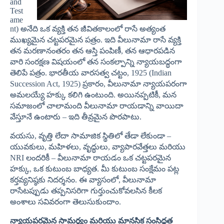
and
Test
ame
nt) అనేది ఒక వ్యక్తి తన జీవితకాలంలో రాసే అత్యంత
ముఖ్యమైన చట్టపరమైన పత్రం. ఇది వీలునామా రాసే వ్యక్తి
తన మరణానంతరం తన ఆస్తి పంపిణీ, తన ఆధారపడిన
వారి సంరక్షణ విషయంలో తన సంకల్పాన్ని న్యాయబద్ధంగా
తెలిపే పత్రం. భారతీయ వారసత్వ చట్టం, 1925 (Indian
Succession Act, 1925) ప్రకారం, వీలునామా న్యాయపరంగా
అమలయ్యే హక్కు కలిగి ఉంటుంది. అయినప్పటికీ, మన
సమాజంలో చాలామంది వీలునామా రాయడాన్ని వాయిదా
వేస్తూనే ఉంటారు – ఇది తీవ్రమైన పొరపాటు.
వయసు, వృత్తి లేదా సామాజిక స్థితిలో తేడా లేకుండా –
యువకులు, మహిళలు, వృద్ధులు, వ్యాపారవేత్తలు మరియు
NRI లందరికీ – వీలునామా రాయడం ఒక చట్టపరమైన
హక్కు, ఒక కుటుంబ బాధ్యత. మీ కుటుంబ సంక్షేమం పట్ల
కర్తవ్యనిష్ఠకు నిదర్శనం. ఈ వ్యాసంలో, వీలునామా
రాసేటప్పుడు తప్పనిసరిగా గుర్తుంచుకోవలసిన కీలక
అంశాలు సవివరంగా తెలుసుకుందాం.
న్యాయపరమైన సామర్థ్యం మరియు మానసిక సంసిద్ధత