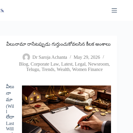
Skip
X
Read latest News
Go to Newsroom
to
content
వీలునామా రాసేటప్పుడు గుర్తుంచుకోవలసిన కీలక అంశాలు
Dr Saroja Achanta
May 29, 2026
Blog
,
Corporate Law
,
Latest
,
Legal
,
Newsroom
,
Telugu
,
Trends
,
Wealth
,
Women Finance
వీలు
నా
మా
(Wil
l
లేదా
Last
Will