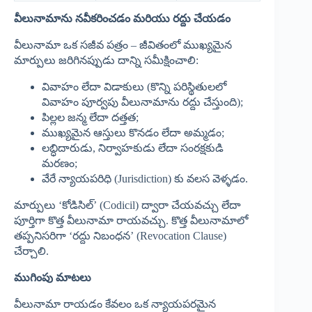
వీలునామాను నవీకరించడం మరియు రద్దు చేయడం
వీలునామా ఒక సజీవ పత్రం – జీవితంలో ముఖ్యమైన
మార్పులు జరిగినప్పుడు దాన్ని సమీక్షించాలి:
వివాహం లేదా విడాకులు (కొన్ని పరిస్థితులలో
వివాహం పూర్వపు వీలునామాను రద్దు చేస్తుంది);
పిల్లల జన్మ లేదా దత్తత;
ముఖ్యమైన ఆస్తులు కొనడం లేదా అమ్మడం;
లబ్ధిదారుడు, నిర్వాహకుడు లేదా సంరక్షకుడి
మరణం;
వేరే న్యాయపరిధి (Jurisdiction) కు వలస వెళ్ళడం.
మార్పులు ‘కోడిసిల్’ (Codicil) ద్వారా చేయవచ్చు లేదా
పూర్తిగా కొత్త వీలునామా రాయవచ్చు. కొత్త వీలునామాలో
తప్పనిసరిగా ‘రద్దు నిబంధన’ (Revocation Clause)
చేర్చాలి.
ముగింపు మాటలు
వీలునామా రాయడం కేవలం ఒక న్యాయపరమైన