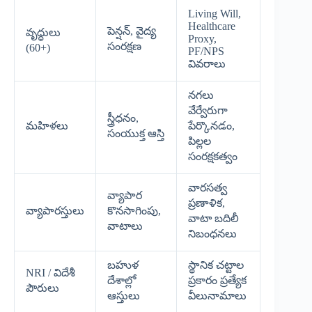
Living Will,
Healthcare
పెన్షన్, వైద్య
వృద్ధులు
Proxy,
సంరక్షణ
(60+)
PF/NPS
వివరాలు
నగలు
వేర్వేరుగా
స్త్రీధనం,
మహిళలు
పేర్కొనడం,
సంయుక్త ఆస్తి
పిల్లల
సంరక్షకత్వం
వారసత్వ
వ్యాపార
ప్రణాళిక,
వ్యాపారస్తులు
కొనసాగింపు,
వాటా బదిలీ
వాటాలు
నిబంధనలు
బహుళ
స్థానిక చట్టాల
NRI / విదేశీ
దేశాల్లో
ప్రకారం ప్రత్యేక
పౌరులు
ఆస్తులు
వీలునామాలు