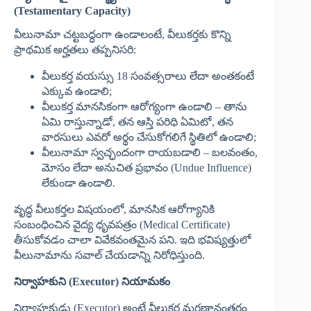
(Testamentary Capacity)
వీలునామా చట్టబద్ధంగా ఉండాలంటే, వీలుకర్తకు కొన్ని
ప్రాథమిక అర్హతలు తప్పనిసరి:
వీలుకర్త వయస్సు 18 సంవత్సరాలు లేదా అంతకంటే
ఎక్కువ ఉండాలి;
వీలుకర్త మానసికంగా ఆరోగ్యంగా ఉండాలి – తాను
ఏమి రాస్తున్నాడో, తన ఆస్తి పరిధి ఏమిటో, తన
వారసులు ఎవరో అర్థం చేసుకోగలిగే స్థితిలో ఉండాలి;
వీలునామా స్వచ్ఛందంగా రాయబడాలి – బలవంతం,
మోసం లేదా అనుచిత ప్రభావం (Undue Influence)
లేకుండా ఉండాలి.
వృద్ధ వీలుకర్తల విషయంలో, మానసిక ఆరోగ్యానికి
సంబంధించిన వైద్య ధృవపత్రం (Medical Certificate)
తీసుకోవడం చాలా వివేకవంతమైన పని. ఇది భవిష్యత్తులో
వీలునామాను సవాల్ చేయడాన్ని నిరోధిస్తుంది.
నిర్వాహకుని (Executor) నియామకం
నిర్వాహకుడు (Executor) అంటే వీలుకర్త మరణానంతరం