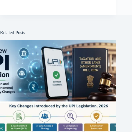
లక్ష్మణులు అటవీలో
జీవిస్తూ ఎన్నో ఆశ్రమాలను
సందర్శించేవారు. ఒక రోజు
వారు శబరి అనే వృద్ధ
భక్తురాలి ఆశ్రమానికి
Related Posts
చేరుకున్నారు. శబరి
ఎన్నేళ్లుగా రాముడి రాక
కోసం ఎదురుచూసేది.
రాముడు అడుగుపెట్టగానే
ఆమె కళ్లు ఆనందంతో
మెరిశాయి. ఆమె చిన్న చిన్న
పండ్లు తెచ్చి రాముడికి
అందించింది.…