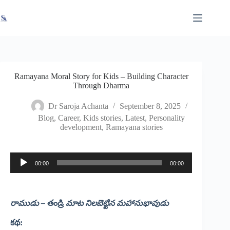
Skip
X
Read latest News
Go to Newsroom
to
content
Ramayana Moral Story for Kids – Building Character
Through Dharma
Dr Saroja Achanta
September 8, 2025
Blog
,
Career
,
Kids stories
,
Latest
,
Personality
development
,
Ramayana stories
00:00
00:00
Audio
Player
రాముడు –
తండ్రి
మాట
నిలబెట్టిన
మహానుభావుడు
కథ: