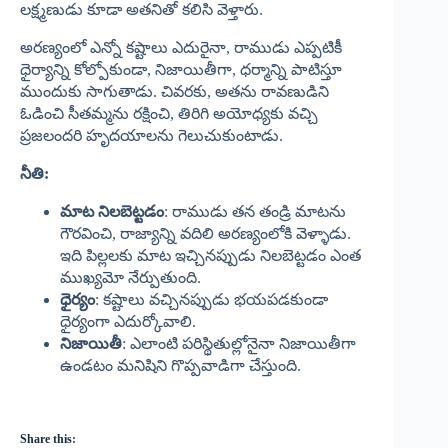
లక్ష్మణుడు కూడా అతనితో కలిసి వెళ్తారు.
అరణ్యంలో ఎన్నో కష్టాలు ఎదురైనా, రాముడు ఎప్పటికీ
ధైర్యాన్ని కోల్పోకుండా, నిజాయితీగా, ధర్మాన్ని పాటిస్తూ
ముందుకు సాగుతాడు. చివరకు, అతను రావణుడిని
ఓడించి సీతమ్మను రక్షించి, తిరిగి అయోధ్యకు వచ్చి
ప్రజలందరి హృదయాలను గెలుచుకుంటాడు.
నీతి:
మాట
నిలబెట్టడం
: రాముడు తన తండ్రి మాటను
గౌరవించి, రాజ్యాన్ని వదిలి అరణ్యంలోకి వెళ్ళాడు.
ఇది పిల్లలకు మాట ఇచ్చినప్పుడు నిలబెట్టడం ఎంత
ముఖ్యమో నేర్పుతుంది.
ధైర్యం
: కష్టాలు వచ్చినప్పుడు భయపడకుండా
ధైర్యంగా ఎదుర్కోవాలి.
నిజాయితీ
: ఎలాంటి పరిస్థితుల్లోనైనా నిజాయితీగా
ఉండటం మనిషిని గొప్పవాడిగా చేస్తుంది.
Share this: