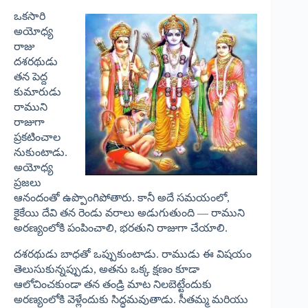
ఒకసారి
అయోధ్య
రాజు
దశరథుడు
తన పెద్ద
కుమారుడు
రాముని
రాజుగా
ప్రకటించాల
నుకుంటాడు.
అయోధ్య
ప్రజలు
ఆనందంతో ఉప్పొంగిపోతారు. కానీ అదే సమయంలో,
కైకేయి దేవి తన రెండు వరాలు అడుగుతుంది — రాముని
అరణ్యంలోకి పంపించాలి, భరతుని రాజుగా చేయాలి.
దశరథుడు బాధతో ఒప్పుకుంటాడు. రాముడు ఈ విషయం
తెలుసుకున్నప్పుడు, అతను ఒక్క క్షణం కూడా
ఆలోచించకుండా తన తండ్రి మాట నిలబెట్టేందుకు
అరణ్యంలోకి వెళ్లేందుకు సిద్ధమవుతాడు. సీతమ్మ మరియు