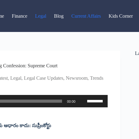
Read latest News
Go to Newsroom
me
Finance
Legal
Blog
Current Affairs
Kids Corner
La
g Confession: Supreme Court
test
,
Legal
,
Legal Case Updates
,
Newsroom
,
Trends
Use
00:00
Up/Down
Arrow
keys
to
increase
ఆధారం కాదు: సుప్రీంకోర్టు
or
decrease