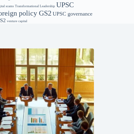
UPSC
gital scams
Transformational Leadership
oreign policy GS2
UPSC governance
S2
venture capital