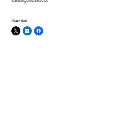
పునరుద్ధరించబడింది.
Share this: