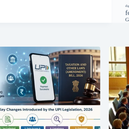
di
f
G