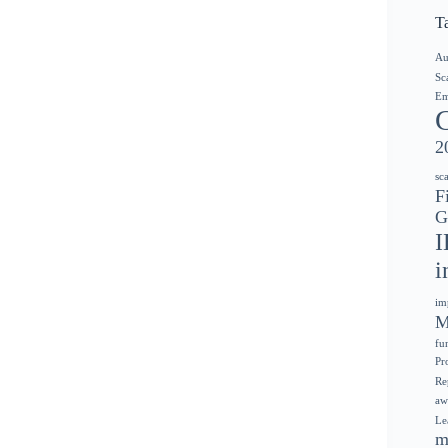
T
Au
Sc
Em
2
sc
F
G
I
i
im
M
fu
Pr
Re
aw
Le
m