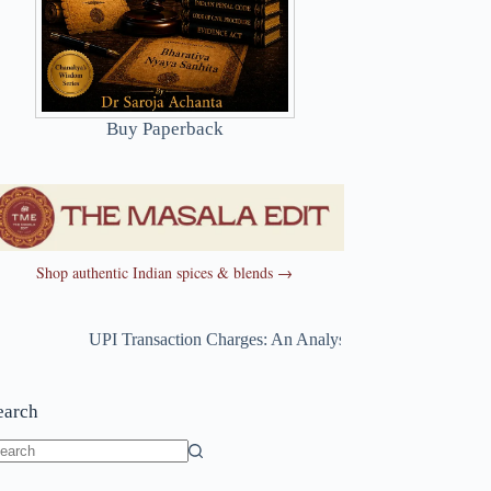
Buy Paperback
Shop authentic Indian spices & blends →
UPI Transaction Charges: An Analysis of the New Amendm
earch
o
sults