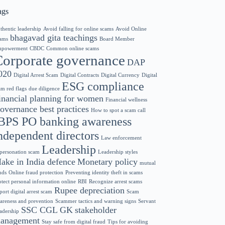
ags
thentic leadership
Avoid falling for online scams
Avoid Online
bhagavad gita teachings
ams
Board Member
powerment
CBDC
Common online scams
Corporate governance
DAP
020
Digital Arrest Scam
Digital Contracts
Digital Currency
Digital
ESG compliance
am red flags
due diligence
inancial planning for women
Financial wellness
overnance best practices
How to spot a scam call
BPS PO banking awareness
ndependent directors
Law enforcement
Leadership
personation scam
Leadership styles
ake in India defence
Monetary policy
mutual
nds
Online fraud protection
Preventing identity theft in scams
otect personal information online
RBI
Recognize arrest scams
Rupee depreciation
port digital arrest scam
Scam
areness and prevention
Scammer tactics and warning signs
Servant
SSC CGL GK
stakeholder
adership
anagement
Stay safe from digital fraud
Tips for avoiding